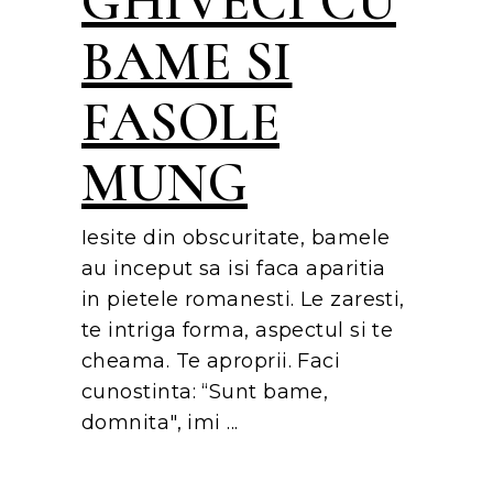
GHIVECI CU
BAME SI
FASOLE
MUNG
Iesite din obscuritate, bamele
au inceput sa isi faca aparitia
in pietele romanesti. Le zaresti,
te intriga forma, aspectul si te
cheama. Te aproprii. Faci
cunostinta: “Sunt bame,
domnita", imi