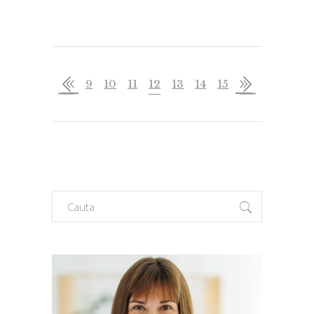
9
10
11
12
13
14
15
Search
for: