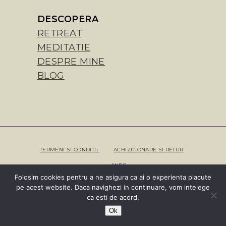
DESCOPERA
RETREAT
MEDITATIE
DESPRE MINE
BLOG
TERMENI SI CONDITII
ACHIZITIONARE SI RETUR
ANPC
Folosim cookies pentru a ne asigura ca ai o experienta placute
pe acest website. Daca navighezi in continuare, vom intelege
Copyright Mirela Ivaz 2023 |
WEBSITE & BRANDING
ca esti de acord.
REALIZATE DE AMA MIHAESCU CREATIVE STUDIO
Ok