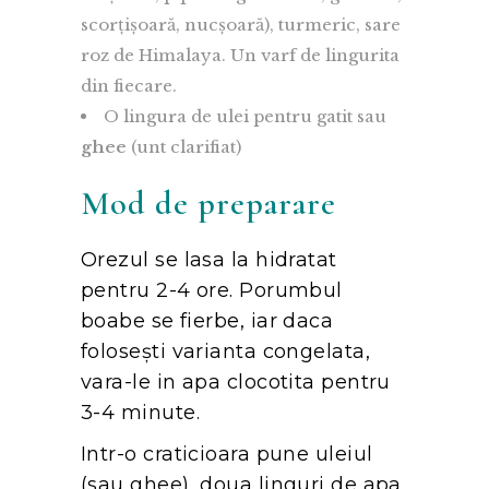
scorțișoară, nucșoară), turmeric, sare
roz de Himalaya. Un varf de lingurita
din fiecare.
O lingura de ulei pentru gatit sau
ghee
(unt clarifiat)
Mod de preparare
Orezul se lasa la hidratat
pentru 2-4 ore. Porumbul
boabe se fierbe, iar daca
folosești varianta congelata,
vara-le in apa clocotita pentru
3-4 minute.
Intr-o craticioara pune uleiul
(sau ghee), doua linguri de apa,