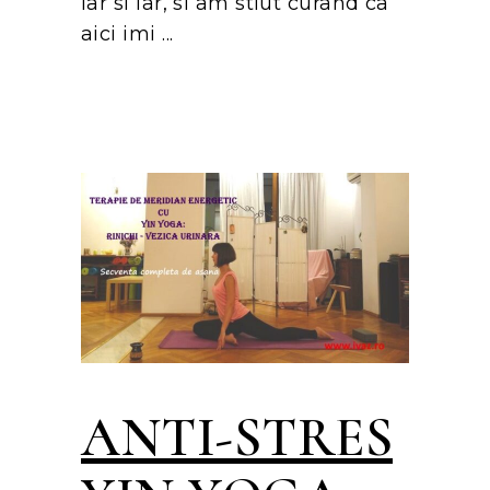
iar si iar, si am stiut curand ca
aici imi
ANTI-STRES