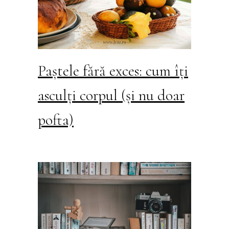
Paștele fără exces: cum îți
asculți corpul (și nu doar
pofta)