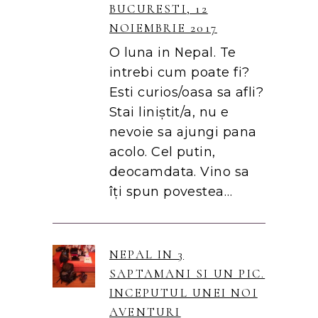
BUCURESTI, 12
NOIEMBRIE 2017
O luna in Nepal. Te
intrebi cum poate fi?
Esti curios/oasa sa afli?
Stai liniștit/a, nu e
nevoie sa ajungi pana
acolo. Cel putin,
deocamdata. Vino sa
îți spun povestea…
NEPAL IN 3
SAPTAMANI SI UN PIC.
INCEPUTUL UNEI NOI
AVENTURI