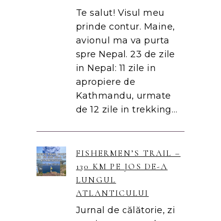
Te salut! Visul meu
prinde contur. Maine,
avionul ma va purta
spre Nepal. 23 de zile
in Nepal: 11 zile in
apropiere de
Kathmandu, urmate
de 12 zile in trekking…
FISHERMEN’S TRAIL –
130 KM PE JOS DE-A
LUNGUL
ATLANTICULUI
Jurnal de călătorie, zi