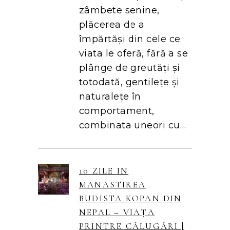
zâmbete senine,
plăcerea de a
împărtăși din cele ce
viata le oferă, fără a se
plânge de greutăți și
totodată, gentilețe și
naturalețe în
comportament,
combinata uneori cu…
10 ZILE IN
MANASTIREA
BUDISTA KOPAN DIN
NEPAL – VIAȚA
PRINTRE CĂLUGĂRI |