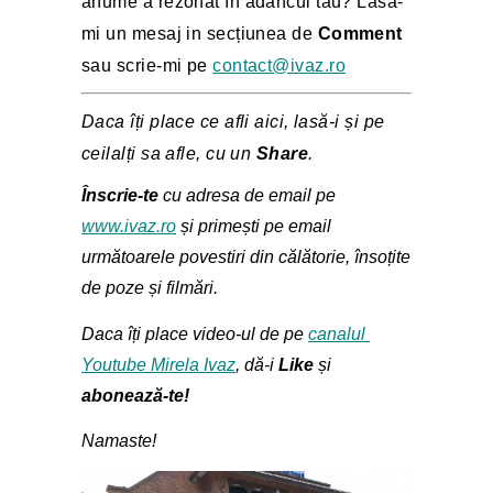
anume a rezonat în adâncul tău? Lasa-
mi un mesaj in secțiunea de 
Comment 
sau scrie-mi pe 
contact@ivaz.ro
Daca îți place ce afli aici, lasă-i și pe 
ceilalți sa afle, cu un 
Share
. 
Înscrie-te 
cu adresa de email pe 
www.ivaz.ro
 și primești pe email 
următoarele povestiri din călătorie, însoțite 
de poze și filmări.
Daca îți place video-ul de pe 
canalul 
Youtube Mirela Ivaz
, dă-i 
Like
 și 
abonează-te!
Namaste!