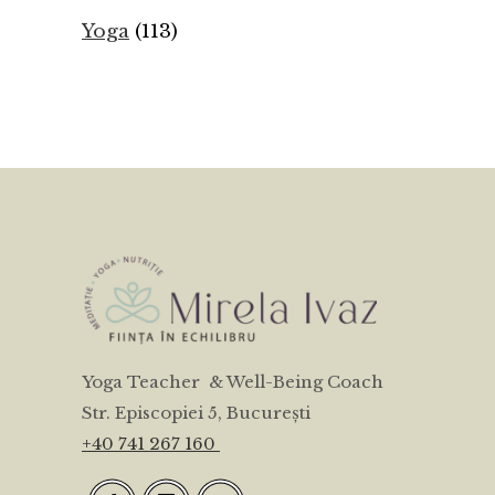
Yoga
(113)
Yoga Teacher & Well-Being Coach
Str. Episcopiei 5, București
+40 741 267 160