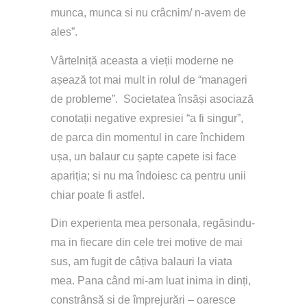
munca, munca si nu crâcnim/ n-avem de 
ales”.
Vârtelniță aceasta a vieții moderne ne 
așează tot mai mult in rolul de “manageri 
de probleme”.  Societatea însăși asociază 
conotații negative expresiei “a fi singur”, 
de parca din momentul in care închidem 
ușa, un balaur cu șapte capete isi face 
apariția; si nu ma îndoiesc ca pentru unii 
chiar poate fi astfel.
Din experienta mea personala, regăsindu-
ma in fiecare din cele trei motive de mai 
sus, am fugit de câțiva balauri la viata 
mea. Pana când mi-am luat inima in dinți, 
constrânsă si de împrejurări – oaresce 