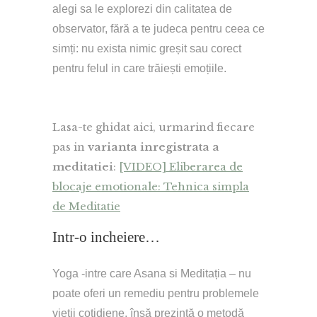
alegi sa le explorezi din calitatea de 
observator, fără a te judeca pentru ceea ce 
simți: nu exista nimic greșit sau corect 
pentru felul in care trăiești emoțiile. 
Lasa-te ghidat aici, urmarind fiecare
pas in
varianta inregistrata a
meditatiei
:
[VIDEO] Eliberarea de
blocaje emotionale: Tehnica simpla
de Meditatie
Intr-o incheiere…
Yoga -intre care Asana si Meditația – nu 
poate oferi un remediu pentru problemele 
vieții cotidiene, însă prezintă o metodă 