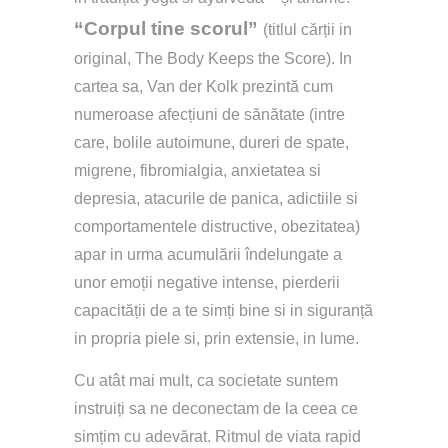
“Corpul tine scorul” 
(titlul cărții in 
original, The Body Keeps the Score). In 
cartea sa, Van der Kolk prezintă cum 
numeroase afecțiuni de sănătate (intre 
care, bolile autoimune, dureri de spate, 
migrene, fibromialgia, anxietatea si 
depresia, atacurile de panica, adictiile si 
comportamentele distructive, obezitatea) 
apar in urma acumulării îndelungate a 
unor emoții negative intense, pierderii 
capacității de a te simți bine si in siguranță 
in propria piele si, prin extensie, in lume.
Cu atât mai mult, ca societate suntem 
instruiți sa ne deconectam de la ceea ce 
simțim cu adevărat. Ritmul de viata rapid 