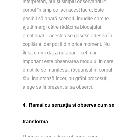
interpretări, pur și simplu observându-ti 
corpul în timp ce faci acest lucru. Este 
posibil să apară scenarii înrudite care te 
ajută mergi către rădăcina blocajului 
emoțional – acestea se găsesc adesea în 
copilărie, dar pot fi din orice moment. Nu 
îți face griji dacă nu apar – cel mai 
important este observarea modului în care 
emoțiile se manifesta, răspunsul in corpul 
tău. Înaintează încet, nu grăbi procesul; 
alege sa fii prezent si sa observi.
4.
Ramai cu senzația si observa cum se 
transforma.
Ramai cu senzația si observa cum 