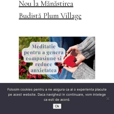
Nou la Mănăstirea
Budistă Plum Village
Meditatie pentru a
Folosim cookies pentru a ne asigura ca ai o experienta placute
pe acest website. Daca navighezi in continuare, vom intelege
ca esti de acord.
genera Compasiune si
Ok