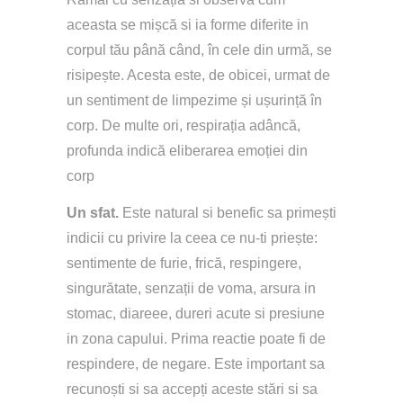
aceasta se mișcă si ia forme diferite in 
corpul tău până când, în cele din urmă, se 
risipește. Acesta este, de obicei, urmat de 
un sentiment de limpezime și ușurință în 
corp. De multe ori, respirația adâncă, 
profunda indică eliberarea emoției din 
corp
Un sfat.
 Este natural si benefic sa primești 
indicii cu privire la ceea ce nu-ti priește: 
sentimente de furie, frică, respingere, 
singurătate, senzații de voma, arsura in 
stomac, diareee, dureri acute si presiune 
in zona capului. Prima reactie poate fi de 
respindere, de negare. Este important sa 
recunoști si sa accepți aceste stări si sa 