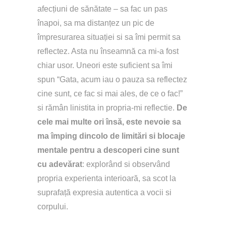
afecțiuni de sănătate – sa fac un pas 
înapoi, sa ma distanțez un pic de 
împresurarea situației si sa îmi permit sa 
reflectez. Asta nu înseamnă ca mi-a fost 
chiar usor. Uneori este suficient sa îmi 
spun “Gata, acum iau o pauza sa reflectez 
cine sunt, ce fac si mai ales, de ce o fac!” 
si rămân linistita in propria-mi reflectie. 
De 
cele mai multe ori însă, este nevoie sa 
ma împing dincolo de limitări si blocaje 
mentale pentru a descoperi cine sunt 
cu adevărat
: explorând si observând 
propria experienta interioară, sa scot la 
suprafață expresia autentica a vocii si 
corpului.