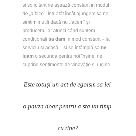
si solicitant ne așează constant în modul 
de „a face”. Într-atât încât ajungem sa ne 
simțim inutili dacă nu „facem” și 
producem. Iar atunci când suntem 
condiționați 
sa dam
 in mod constant – la 
serviciu si acasă – si se întâmplă sa 
ne 
luam 
o secunda pentru noi înșine, ne 
cuprind sentimente de vinovăție si rușine. 
Este totuși un act de egoism sa iei 
o pauza doar pentru a sta un timp 
cu tine?