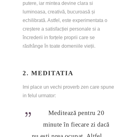
putere, iar mintea devine clara si 
luminoasa, creativă, bucuroasă și 
echilibrată. Astfel, este experimentata o 
creștere a satisfacției personale si a 
încrederii in forțele proprii care se 
răsfrânge în toate domeniile vieții.
2. MEDITATIA
Imi place un vechi proverb zen care spune 
in felul urmator:
Meditează pentru 20 
minute în fiecare zi dacă 
nu ești prea ocupat. Altfel, 