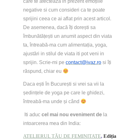
care te afectează in prezent emoțiile 
negative si cum consideri ca te poate 
sprijini ceea ce ai aflat prin acest articol. 
De asemenea, dacă îți dorești sa 
îmbunătățești un anumit aspect din viata 
ta, întreabă-ma cum alimentația, yoga, 
ajustări in stilul de viata iti pot veni in 
sprijin. Scrie-mi pe 
contact@ivaz.ro
 si îți 
răspund, chiar eu 
Daca ești în București si vrei sa vii la 
ședințele de yoga pe care le ghidezi, 
întreabă-ma unde și când 
 Iti aduc 
cel mai nou eveniment de 
la 
intoarcerea mea din India: 
ATELIERUL TĂU DE FEMINITATE
,
 Ediția 