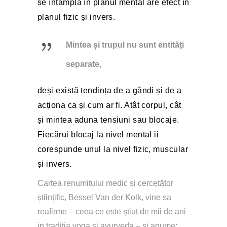
se întâmplă în planul mental are efect în 
planul fizic și invers.
Mintea și trupul nu sunt entități 
separate
, 
deși există tendința de a gândi și de a 
acționa ca și cum ar fi. Atât corpul, cât 
și mintea aduna tensiuni sau blocaje. 
Fiecărui blocaj la nivel mental ii 
corespunde unul la nivel fizic, muscular 
și invers.
Cartea renumitului medic si cercetător 
științific, Bessel Van der Kolk, vine sa 
reafirme – ceea ce este știut de mii de ani 
in tradiția yoga si ayurveda – și anume: 