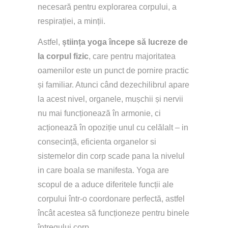
necesară pentru explorarea corpului, a 
respirației, a minții. 
Astfel, 
știința yoga începe să lucreze de 
la corpul fizic
, care pentru majoritatea 
oamenilor este un punct de pornire practic 
și familiar. Atunci când dezechilibrul apare 
la acest nivel, organele, mușchii și nervii 
nu mai funcționează în armonie, ci 
acționează în opoziție unul cu celălalt – in 
consecință, eficienta organelor si 
sistemelor din corp scade pana la nivelul 
in care boala se manifesta. Yoga are 
scopul de a aduce diferitele funcții ale 
corpului într-o coordonare perfectă, astfel 
încât acestea să funcționeze pentru binele 
întregului corp.