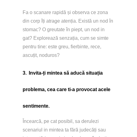
Fa o scanare rapidă și observa ce zona 
din corp îți atrage atenția. Există un nod în 
stomac? O greutate în piept, un nod in 
gat? Explorează senzația, cum se simte 
pentru tine: este greu, fierbinte, rece, 
ascuțit, noduros?
3.
Invita-ți mintea să aducă situația 
problema, cea care ti-a provocat acele 
sentimente.
Încearcă, pe cat posibil, sa derulezi 
scenariul in mintea ta fără judecăți sau 