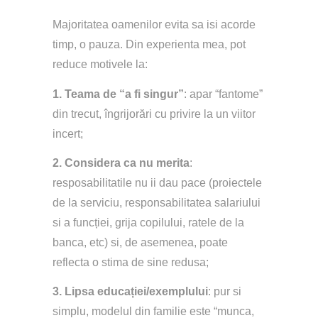
Majoritatea oamenilor evita sa isi acorde 
timp, o pauza. Din experienta mea, pot 
reduce motivele la:
1.
Teama de “a fi singur”
: apar “fantome” 
din trecut, îngrijorări cu privire la un viitor 
incert;
2.
Considera ca nu merita
: 
resposabilitatile nu ii dau pace (proiectele 
de la serviciu, responsabilitatea salariului 
si a funcției, grija copilului, ratele de la 
banca, etc) si, de asemenea, poate 
reflecta o stima de sine redusa;
3.
Lipsa educației/exemplului
: pur si 
simplu, modelul din familie este “munca, 