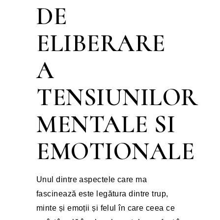
DE
ELIBERARE
A
TENSIUNILOR
MENTALE SI
EMOTIONALE
Unul dintre aspectele care ma 
fascinează este legătura dintre trup, 
minte și emoții și felul în care ceea ce 