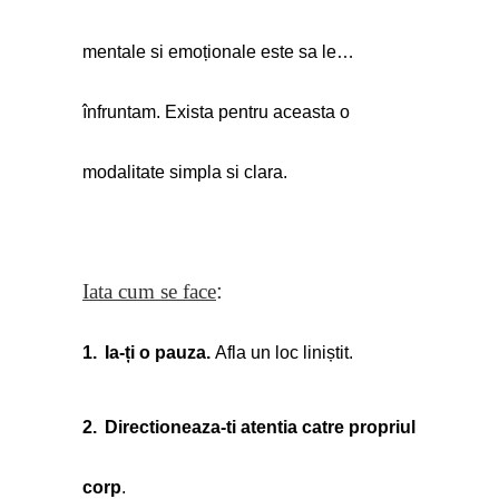
mentale si emoționale este sa le…
înfruntam. Exista pentru aceasta o 
modalitate simpla si clara.
:
Iata cum se face
1.
Ia-ți o pauza. 
Afla un loc liniștit. 
2.
Directioneaza-ti atentia catre propriul 
corp
. 