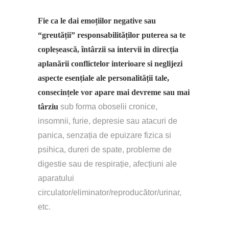
Fie ca le dai emoțiilor negative sau 
“greutății” responsabilităților puterea sa te 
copleșească, întârzii sa intervii in direcția 
aplanării conflictelor interioare si neglijezi 
aspecte esențiale ale personalității tale, 
consecințele vor apare mai devreme sau mai 
târziu 
sub forma oboselii cronice, 
insomnii, furie, depresie sau atacuri de 
panica, senzația de epuizare fizica si 
psihica, dureri de spate, probleme de 
digestie sau de respirație, afecțiuni ale 
aparatului 
circulator/eliminator/reproducător/urinar, 
etc.