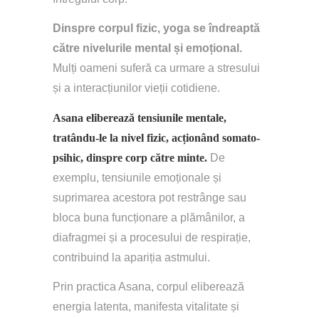
Dinspre corpul fizic, yoga se îndreaptă 
către nivelurile mental și emoțional. 
Mulți oameni suferă ca urmare a stresului 
și a interacțiunilor vieții cotidiene. 
Asana eliberează tensiunile mentale, 
tratându-le la nivel fizic, acționând somato-
psihic, dinspre corp către minte. 
De 
exemplu, tensiunile emoționale și 
suprimarea acestora pot restrânge sau 
bloca buna funcționare a plămânilor, a 
diafragmei și a procesului de respirație, 
contribuind la apariția astmului. 
Prin practica Asana, corpul eliberează 
energia latenta, manifesta vitalitate și 