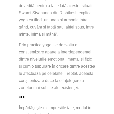
dovedită pentru a face față acestor situații. 
Swami Sivananda din Rishikesh explica 
yoga ca fiind „uniunea si armonia intre 
gând, cuvânt și faptă sau, altfel spus, intre 
minte, inimă și mână”. 
Prin practica yoga, se dezvolta o 
conștientizare aparte a interdependenței 
dintre nivelurile emoțional, mental și fizic 
și cum o tulburare în oricare dintre acestea 
le afectează pe celelalte. Treptat, această 
conștientizare duce la o înțelegere a 
zonelor mai subtile ale existenței.
***
Împărtășește-mi impresiile tale, modul in 