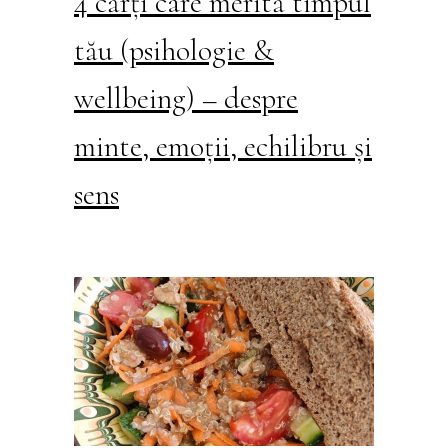
4 cărți care merită timpul
tău (psihologie &
wellbeing) – despre
minte, emoții, echilibru și
sens