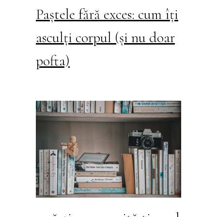
Paștele fără exces: cum îți
asculți corpul (și nu doar
pofta)