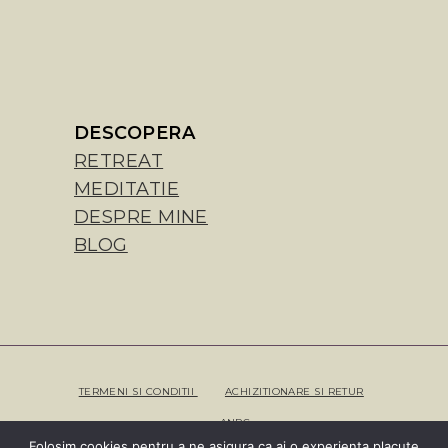
DESCOPERA
RETREAT
MEDITATIE
DESPRE MINE
BLOG
TERMENI SI CONDITII
ACHIZITIONARE SI RETUR
ANPC
Folosim cookies pentru a ne asigura ca ai o experienta placute